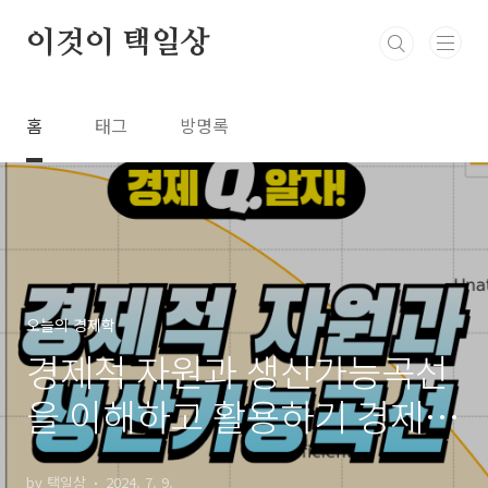
본문 바로가기
이것이 택일상
홈
태그
방명록
오늘의 경제학
경제적 자원과 생산가능곡선
을 이해하고 활용하기 경제Q
알기
by 택일상
2024. 7. 9.