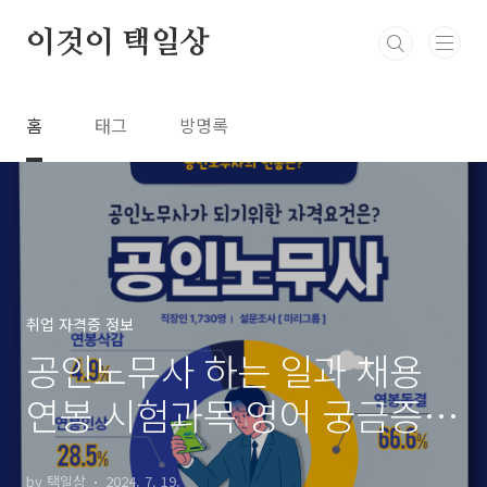
본문 바로가기
이것이 택일상
홈
태그
방명록
취업 자격증 정보
공인노무사 하는 일과 채용
연봉 시험과목 영어 궁금증 5
가지
by 택일상
2024. 7. 19.