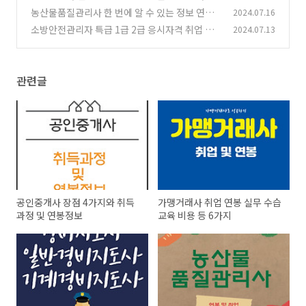
제한 없는 시험
농산물품질관리사 한 번에 알 수 있는 정보 연봉
2024.07.16
(0)
자격증 취득 취업까지
소방안전관리자 특급 1급 2급 응시자격 취업 및
2024.07.13
(2)
연봉 정보
(0)
관련글
공인중개사 장점 4가지와 취득
가맹거래사 취업 연봉 실무 수습
과정 및 연봉정보
교육 비용 등 6가지