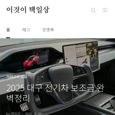
본문 바로가기
이것이 택일상
홈
태그
방명록
카테고리 없음
2025 대구 전기차 보조금 완
벽정리
by 택일상
2025. 8. 27.