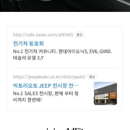
http://cafe.naver.com/allfm01
광고
전기차 동호회
No.1 전기차 커뮤니티. 현대아이오닉5, EV6, GV60.
테슬라 모델 3,Y
https://jeepdealer.co.kr/victoryauto/
광고
빅토리오토 JEEP 전시장 전차
종 시승가능,친절한 상담
No.1 SALES 전시장, 판매 부터 정
비까지 한번에!