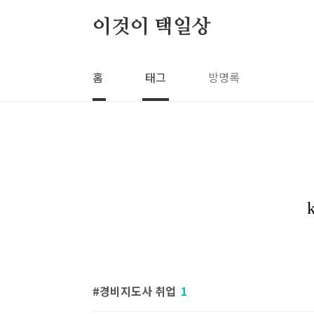
본문 바로가기
이것이 택일상
홈
태그
방명록
경비지도사 취업
1