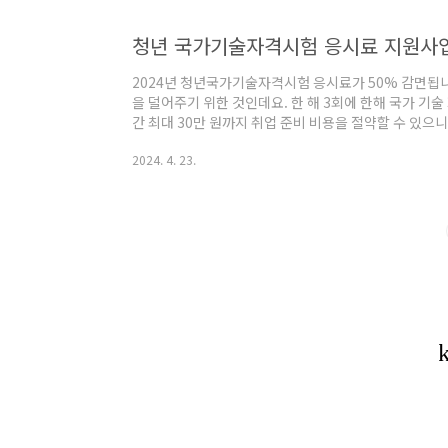
청년 국가기술자격시험 응시료 지원사업
2024년 청년국가기술자격시험 응시료가 50% 감면됩
을 덜어주기 위한 것인데요. 한 해 3회에 한해 국가 기
간 최대 30만 원까지 취업 준비 비용을 절약할 수 있으
용하여 취업에 성공하시길 바라며 알아보겠습니다. 목차 1
2024. 4. 23.
신청방법은? 4. 유의할점 5. 마무리 하며 자격시험 
험 응시료 지원)은 한국산업인력공단에서 시행하는 49
다. 2024년 1월 1일부터 예산 소진 시까지 상시 진행
격은? 국가기술자격시험응시료 지원사업의 ..