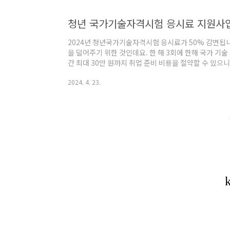
청년 국가기술자격시험 응시료 지원사업
2024년 청년국가기술자격시험 응시료가 50% 감면됩
을 덜어주기 위한 것인데요. 한 해 3회에 한해 국가 기
간 최대 30만 원까지 취업 준비 비용을 절약할 수 있으
용하여 취업에 성공하시길 바라며 알아보겠습니다. 목차 1
2024. 4. 23.
신청방법은? 4. 유의할점 5. 마무리 하며 자격시험 
험 응시료 지원)은 한국산업인력공단에서 시행하는 49
다. 2024년 1월 1일부터 예산 소진 시까지 상시 진행
격은? 국가기술자격시험응시료 지원사업의 ..