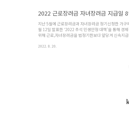
2022 근로장려금 자녀장려금 지급일 8
지난 5월에 근로장려금과 자녀장려금 정기신청한 가구에 좋
월 12일 발표한 '2022 추석 민생안정 대책'을 통해 
위해 근로,자녀장려금을 법정기한보다 앞당겨 신속지급한다
분은 근로, 자녀장려금 지급은 오는 9월 말에 실시할 
2022. 8. 20.
을 위해 이달인 8월 26일부터 신속지급합니다. 홈택스나 손
근로장려급 지급일을 조회할 수 있어요. PC로 홈택스 
행상황조회를 이용하면 조회가 가능합니다. '심사진행상황
행상황을 보실 수 있어요~ ARS(..