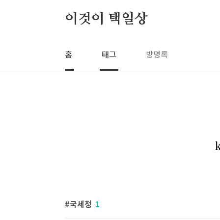
본문 바로가기
이것이 택일상
홈
태그
방명록
국세청
1