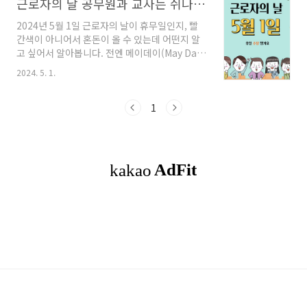
근로자의 날 공무원과 교사는 쉬나요? 휴일 수당을 받아요
2024년 5월 1일 근로자의 날이 휴무일인지, 빨
간색이 아니어서 혼돈이 올 수 있는데 어떤지 알
고 싶어서 알아봅니다. 전엔 메이데이(May Day)
혹은 워커스데이(Workers' Day)라고도 했다고
2024. 5. 1.
하는데, 근로자들의 노고를 위로하기 위함이 정
의로 휴일임이 분명합니다. 노동자들의 헌신과
노고를 인정하는 것이 중요한데 어떤 직업은 휴
1
무일이고 어떤 직업은 휴무일이 아니라니 알아보
겠습니다. 목차1. 근로자의 날이란?2. 근로자의
날에 쉬지 못하는 곳은?3. 근로자의 날 휴일 수당
4. 마치며 근로자의 날이란?1800년대 중반 자
본주의 발달과 함께 성장한 기업은 노동자들의
열악한 노동환경과 적은 보수로부터 스스로의 권
익을 지키기 위해 역향을 모아 챙기게 된 날입니
다. 중요한 것은 법정 기념일로 근로기준..