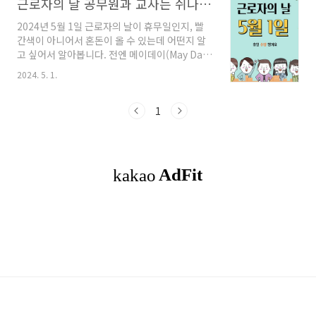
근로자의 날 공무원과 교사는 쉬나요? 휴일 수당을 받아요
2024년 5월 1일 근로자의 날이 휴무일인지, 빨
간색이 아니어서 혼돈이 올 수 있는데 어떤지 알
고 싶어서 알아봅니다. 전엔 메이데이(May Day)
혹은 워커스데이(Workers' Day)라고도 했다고
2024. 5. 1.
하는데, 근로자들의 노고를 위로하기 위함이 정
의로 휴일임이 분명합니다. 노동자들의 헌신과
노고를 인정하는 것이 중요한데 어떤 직업은 휴
1
무일이고 어떤 직업은 휴무일이 아니라니 알아보
겠습니다. 목차1. 근로자의 날이란?2. 근로자의
날에 쉬지 못하는 곳은?3. 근로자의 날 휴일 수당
4. 마치며 근로자의 날이란?1800년대 중반 자
본주의 발달과 함께 성장한 기업은 노동자들의
열악한 노동환경과 적은 보수로부터 스스로의 권
익을 지키기 위해 역향을 모아 챙기게 된 날입니
다. 중요한 것은 법정 기념일로 근로기준..