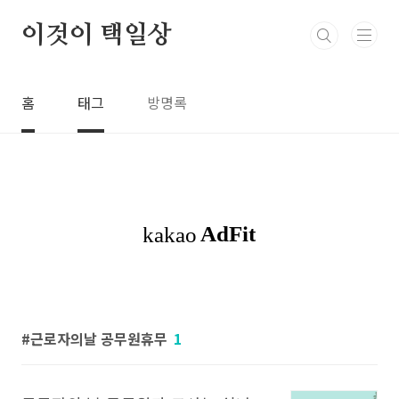
본문 바로가기
이것이 택일상
홈
태그
방명록
근로자의날 공무원휴무
1