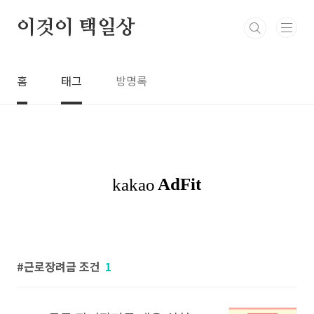
본문 바로가기
이것이 택일상
홈
태그
방명록
근로장려금 조건
1