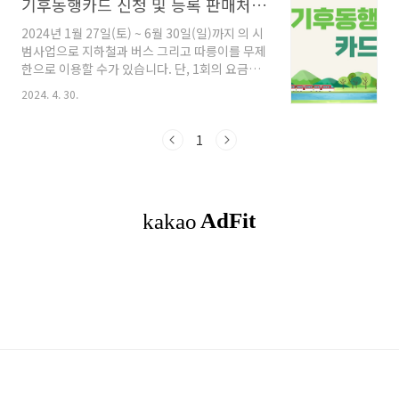
기후동행카드 신청 및 등록 판매처 그리고 청년 할인
2024년 1월 27일(토) ~ 6월 30일(일)까지 의 시
범사업으로 지하철과 버스 그리고 따릉이를 무제
한으로 이용할 수가 있습니다. 단, 1회의 요금충
전으로 30일간의 제한이 있습니다. 목차1. 기후
2024. 4. 30.
동행카드 이용범위2. 기후동행카드의 종류 와 판
매처(구입처) 및 구매 가격3. 기후동행카드 구매
및 충전4. 기후동행카드사용방법 및 환불5. 마무
1
리하며 기후동행카드 이용범위서울지역 지하
철과 김포골드라인, 서울시 면허 시내·마을버스,
따릉이까지 이용이 제한됩니다. 신분당선, 서울
지역 외 지하철, 광역/공항버스, 타 지역 면허버
스는 이용이 제한돼요. 기후동행카드는 경기도,
인천 지역 또한 제한적으로 이용할 수 있겠네요.
보니 관광을 위한 사업이 아닌가 싶고 실 서주자
들은 실효성이 많이 떨어지는 사업 같네..