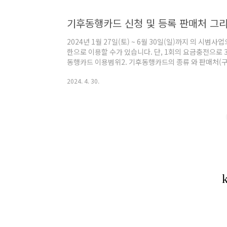
기후동행카드 신청 및 등록 판매처 그리
2024년 1월 27일(토) ~ 6월 30일(일)까지 의 시
한으로 이용할 수가 있습니다. 단, 1회의 요금충전으로 
동행카드 이용범위2. 기후동행카드의 종류 와 판매처(구
및 충전4. 기후동행카드사용방법 및 환불5. 마무리
2024. 4. 30.
과 김포골드라인, 서울시 면허 시내·마을버스, 따릉이까
역 외 지하철, 광역/공항버스, 타 지역 면허버스는 이용
지역 또한 제한적으로 이용할 수 있겠네요. 보니 관광을
효성이 많이 떨어지는 사업 같네..