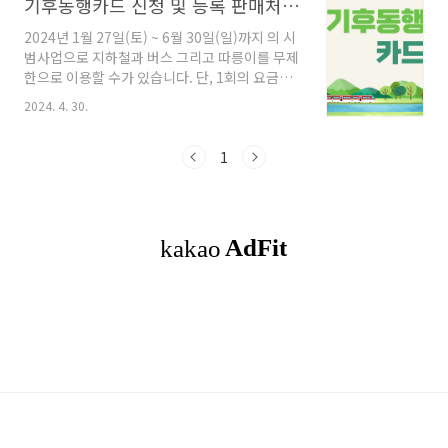
기후동행카드 신청 및 등록 판매처 그리고 청년 할인
2024년 1월 27일(토) ~ 6월 30일(일)까지 의 시
범사업으로 지하철과 버스 그리고 따릉이를 무제
한으로 이용할 수가 있습니다. 단, 1회의 요금충
전으로 30일간의 제한이 있습니다. 목차1. 기후
2024. 4. 30.
동행카드 이용범위2. 기후동행카드의 종류 와 판
매처(구입처) 및 구매 가격3. 기후동행카드 구매
및 충전4. 기후동행카드사용방법 및 환불5. 마무
1
리하며 기후동행카드 이용범위서울지역 지하
철과 김포골드라인, 서울시 면허 시내·마을버스,
따릉이까지 이용이 제한됩니다. 신분당선, 서울
지역 외 지하철, 광역/공항버스, 타 지역 면허버
스는 이용이 제한돼요. 기후동행카드는 경기도,
인천 지역 또한 제한적으로 이용할 수 있겠네요.
보니 관광을 위한 사업이 아닌가 싶고 실 서주자
들은 실효성이 많이 떨어지는 사업 같네..