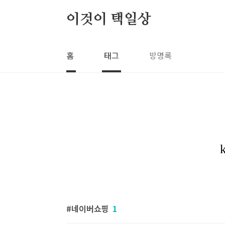
본문 바로가기
이것이 택일상
홈
태그
방명록
네이버쇼핑
1