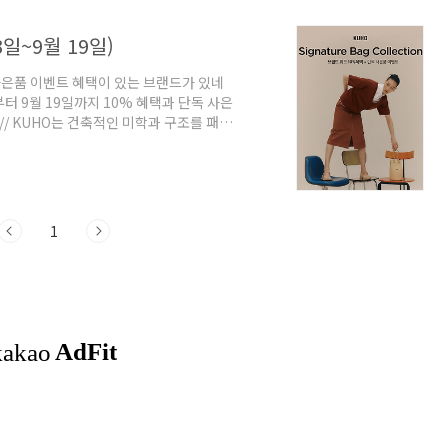
3일~9월 19일)
 사은품 이벤트 혜택이 있는 브랜드가 있네
일 부터 9월 19일까지 10% 혜택과 단독 사은
// KUHO는 건축적인 미학과 구조를 패션
리 브랜드입니다. 미니멀한 디자인과 구조
미니멀한거 원츄!!! 시그니처 버킷 백은 구
.
792364 [KUHO] Canvas Bucket Bag
1