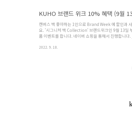
KUHO 브랜드 위크 10% 혜택 (9월 1
캔버스 백 좋아하는 1인으로 Brand Week 에 할인과
요. '시그니처 백 Collection' 브랜드위크인 9월 13
품 이벤트를 합니다. 네이버 쇼핑을 통해서 진행합니다. 
으로 재해석해, 당신의 감성을 깨워줄 미니멀 컨템포러
2022. 9. 18.
적인 실루엣으로 시대적 감성을 담아 제안하는데요. // 
호의 시그니쳐 아이템으로 2019년에 첫 출시되었답니다
https://brand.naver.com/kuho/products/7073
Ivory (KF28D4M..