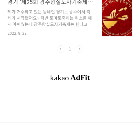
경기 '제25회 광주왕실도자기축제' (8월 26일 부터 8월 28일 까지)
제가 거주하고 있는 동네인 경기도 광주에서 축
제가 시작됐어요~ 저번 토마토축제는 취소를 해
서 아쉬웠는데 광주왕실도자기축제는 한다고 하
니 가보셔서 즐기시면 좋겠어요~ 최근 집중호우
2022. 8. 27.
로 지역 곳곳에 피해가 발생함에 따라 축소해서
진행한다고 합니다. 첫날 개막식을 비롯해 전국
노래자랑, 캠핑체험, 퍼레이드 등 행사를 취소하
1
고 도자기 판매 및 전시 프로그램과 지역 예술인
들의 소규모 공연 위주로 진행됩니다. 도자마켓
은 8월 26일부터 9월 12일까지 예정대로 운영합
니다. 축제기간: 2022년 8월 26일~ 8월 28일 (3
일간) 운영시간 : 8월 26일 (14시~21시), 8월 27
일~28일 (11시~21시) 도자체험, 전시, 판매는 8
월 26일~9월 12일(18일간) 9시~18시 프로그
램: 도자기전시/왕실도자 판매..