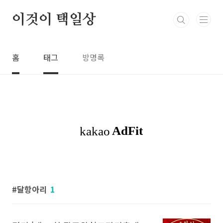
본문 바로가기
이것이 택일상
홈
태그
방명록
달항아리
1