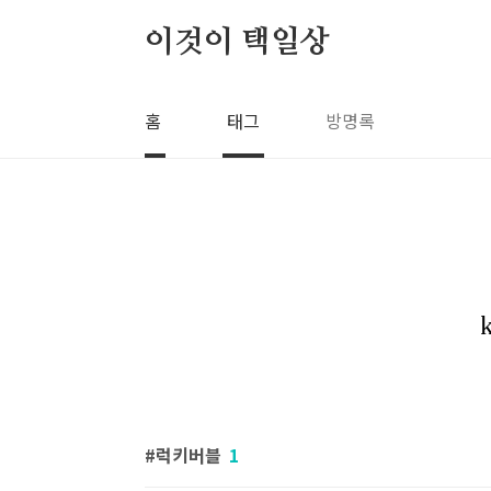
본문 바로가기
이것이 택일상
홈
태그
방명록
럭키버블
1