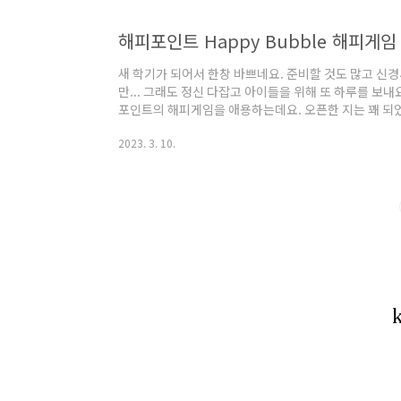
해피포인트 Happy Bubble 해피게
새 학기가 되어서 한창 바쁘네요. 준비할 것도 많고 신
만... 그래도 정신 다잡고 아이들을 위해 또 하루를 보내
포인트의 해피게임을 애용하는데요. 오픈한 지는 꽤 되
Happy Bubble 기간은 3월 3일부터 3월 27일까지랍
2023. 3. 10.
100% 포인트 당첨되는 해피 게임입니다. 누적점수 5
있어요. 상위랭킹 3만 명 중 2,023명에게는 행운이 한
발!' 클릭하면 게임할 수 있는 화면으로 옮겨져요. 하트 
있는 럭키버..