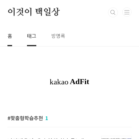
본문 바로가기
이것이 택일상
홈
태그
방명록
맞춤형학습추천
1