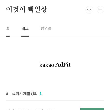
본문 바로가기
이것이 택일상
홈
태그
방명록
무료자기재발강의
1