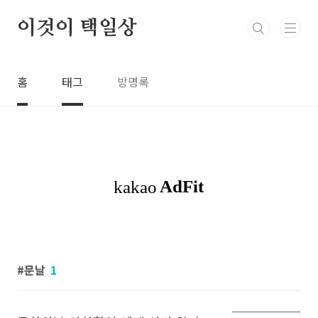
본문 바로가기
이것이 택일상
홈
태그
방명록
문날
1