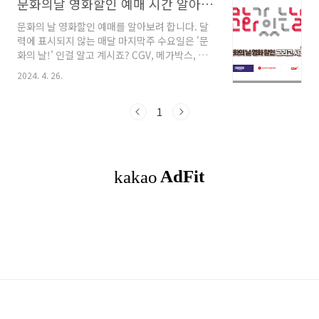
문화의날 영화할인 예매 시간 알아보기
문화의 날 영화할인 예매를 알아보려 합니다. 달
력에 표시되지 않는 매달 마지막주 수요일은 '문
화의 날!' 인걸 알고 계시죠? CGV, 메가박스, 롯
데시네마 각각의 시간을 알아보고자 합니다. 영
2024. 4. 26.
화뿐 아니라 전시 · 공연 관람료 또한 할인(추진
상황에 따라 혜택이 상이)을 확인할 수 있습니
다. 목차1. 문화의날 CGV, 메가박스, 롯데시네
1
마 영화 할인 예매 시간2. 마치며 문화의 날
CGV, 메가박스, 롯데시네마 예매 시간-문화가 있
는 날 수요일 관람료 할인 17시 ~ 21시까지 (2D
한정) 관람료 7,000원어플 또는 홈페이지에 회원
예매 OR비회원예매로 원하는 영화선택하고 오
후 5시 ~오후 9시 사이 시간대 선택 후 좌석선택
까지 하면 자동으로 할인 적용돼요. 19 --> D
Day" data-o..