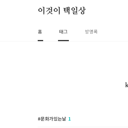
본문 바로가기
이것이 택일상
홈
태그
방명록
문화가있는날
1