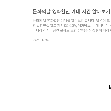
문화의날 영화할인 예매 시간 알아보기
문화의 날 영화할인 예매를 알아보려 합니다. 달력에 표
의 날!' 인걸 알고 계시죠? CGV, 메가박스, 롯데시네
아니라 전시 · 공연 관람료 또한 할인(추진 상황에 따라
1. 문화의날 CGV, 메가박스, 롯데시네마 영화 할인 예매
2024. 4. 26.
스, 롯데시네마 예매 시간-문화가 있는 날 수요일 관람료 할
7,000원어플 또는 홈페이지에 회원예매 OR비회원예매
시 사이 시간대 선택 후 좌석선택까지 하면 자동으로 할인 적용돼