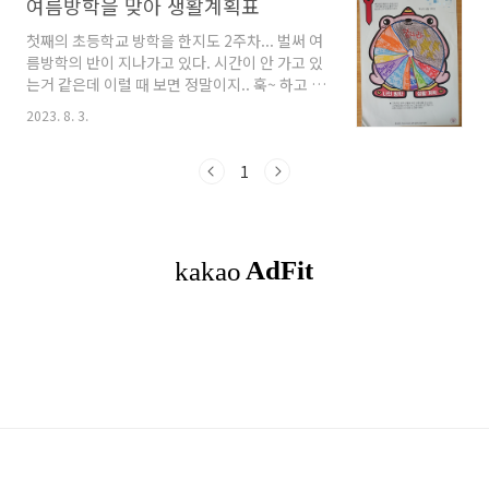
여름방학을 맞아 생활계획표
첫째의 초등학교 방학을 한지도 2주차... 벌써 여
름방학의 반이 지나가고 있다. 시간이 안 가고 있
는거 같은데 이럴 때 보면 정말이지.. 훅~ 하고 흘
러가는거 같다. 여름방학식 날 학교에서 생활계
2023. 8. 3.
획표를 세웠나본데... 어쩜 하나도 안 지키고 있는
건지... 학교에서 만들라고 해서 만들기만 한거
니?? 하하하 그저 웃지요~~ 오전 8시에 일어나
1
씻고 밥 먹고... 그래 여기까지는 좋아... 그런데
오전 9시부터 1시간 공부 오전 10시부터도 1시
간 자습... 이거 가능하니?? 휴식 하고 점심 먹고
오후 1시부터 3시까지 월,수,금은 피아노 학원??
일주일에 3번 50분만 하는데 2시간을 잡은 이유
는 뭘까?? 궁금하네~~ 그리고 2시간 동안 동생과
놀아주기 아우 이뻐라.. 사이좋게만 놀아다오~~
저녁 먹고 휴식..