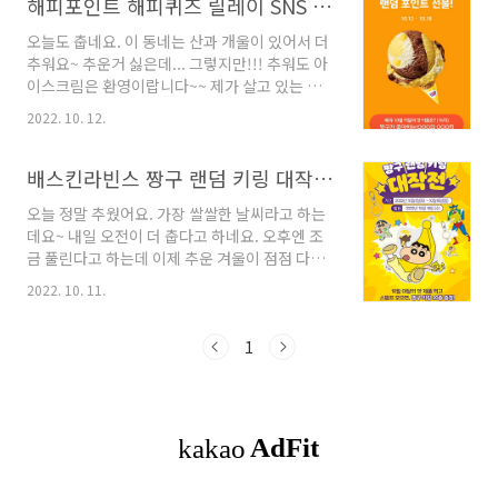
해피포인트 해피퀴즈 릴레이 SNS 퀴즈 10월 12일~18일 정답 포함
오늘도 춥네요. 이 동네는 산과 개울이 있어서 더
추워요~ 추운거 싫은데... 그렇지만!!! 추워도 아
이스크림은 환영이랍니다~~ 제가 살고 있는 곳
은 배라가 없어서 차 타고 조금 가야 돼서 슬퍼요
2022. 10. 12.
~~ ㅠㅠ 배라로 이야기를 시작했는데요~ 이번 해
피포인트의 해피퀴즈가 배라와 관련되어 있는거
같기도 하고~ ㅋㅋㅋㅋㅋ 뭔지 보러 갈까요???
배스킨라빈스 짱구 랜덤 키링 대작전 10월 1일~10월 16일까지
10월 5일부터 시작된 해피포인트 릴레이 SNS 퀴
오늘 정말 추웠어요. 가장 쌀쌀한 날씨라고 하는
즈는 10월 25일까지 총 3차례로 진행됩니다! 이
데요~ 내일 오전이 더 춥다고 하네요. 오후엔 조
번엔 2차 퀴즈!! 10월의 테마는 가을 신메뉴 입니
금 풀린다고 하는데 이제 추운 겨울이 점점 다가
다! 10월 12일부터 10월 18일까지 총7일간 인스
오고 있으니 추위 조심하시구요~ 감기, 코로나 조
타그램을 통해 퀴즈를 참여할 수 있어요! 해피포
2022. 10. 11.
심하셔요~~~ 좋아하는 만화 중에 '짱구는 못말
인트의 인스타그램을 팔로우 해주세요! - 프로필
려' 가 있는데요~ 배라가 지난 포켓몬에 이어 짱
하이라이트에서 해피퀴즈를 누르시고 영상 속 퀴
구까지 나왔어요~ 그래서 더 반갑기도 해요. 배스
1
즈를 확인 후 링크를 통해 정답..
킨라빈스의 10월 이달의 맛 제품은 짱구와 함께
농심 바나나킥의 맛이예요~~ 이번 행사 기간은
10월 1일(토) 부터 10월 16일(일)까지예요. 얼마
안 남았네요. 10월 이달의 맛 제품을 먹고 스탬프
를 모으면, 짱구 키링 20종을 증정합니다!!!! 참
여방법은?? 10월 이달의 맛 제품을 구매!! 계산