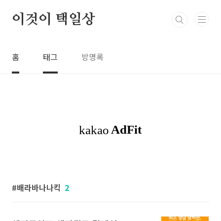
본문 바로가기
이것이 택일상
홈
태그
방명록
배라바나나킥
2