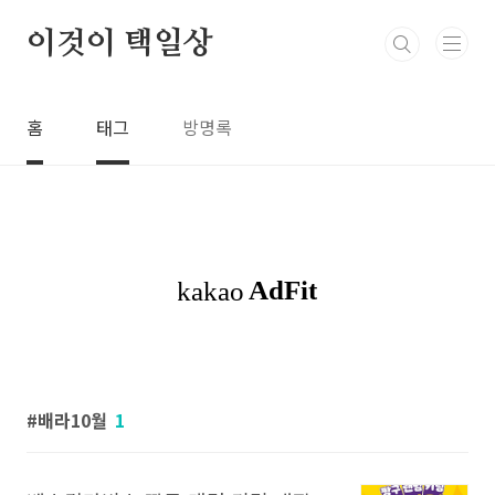
본문 바로가기
이것이 택일상
홈
태그
방명록
배라10월
1