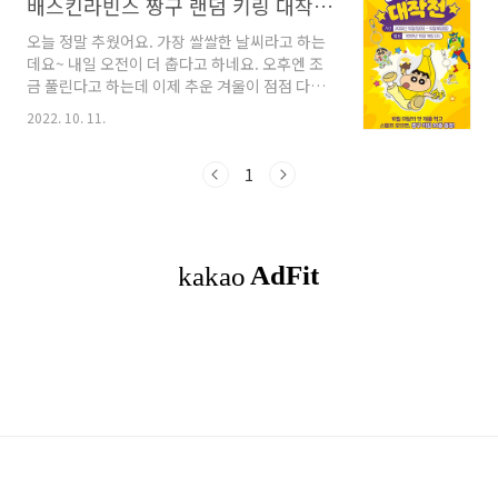
배스킨라빈스 짱구 랜덤 키링 대작전 10월 1일~10월 16일까지
오늘 정말 추웠어요. 가장 쌀쌀한 날씨라고 하는
데요~ 내일 오전이 더 춥다고 하네요. 오후엔 조
금 풀린다고 하는데 이제 추운 겨울이 점점 다가
오고 있으니 추위 조심하시구요~ 감기, 코로나 조
2022. 10. 11.
심하셔요~~~ 좋아하는 만화 중에 '짱구는 못말
려' 가 있는데요~ 배라가 지난 포켓몬에 이어 짱
구까지 나왔어요~ 그래서 더 반갑기도 해요. 배스
1
킨라빈스의 10월 이달의 맛 제품은 짱구와 함께
농심 바나나킥의 맛이예요~~ 이번 행사 기간은
10월 1일(토) 부터 10월 16일(일)까지예요. 얼마
안 남았네요. 10월 이달의 맛 제품을 먹고 스탬프
를 모으면, 짱구 키링 20종을 증정합니다!!!! 참
여방법은?? 10월 이달의 맛 제품을 구매!! 계산
시에 해피앱의 바코드를 스캔해 주세요! 이벤트
페이지에 자동 스탬프가 생성..