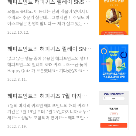
해피포인트 해피퀴즈 릴레이 SNS 퀴즈 10월 12일~18일 정답 포함
오늘도 춥네요. 이 동네는 산과 개울이 있어서 더
추워요~ 추운거 싫은데... 그렇지만!!! 추워도 아
이스크림은 환영이랍니다~~ 제가 살고 있는 곳
은 배라가 없어서 차 타고 조금 가야 돼서 슬퍼요
2022. 10. 12.
~~ ㅠㅠ 배라로 이야기를 시작했는데요~ 이번 해
피포인트의 해피퀴즈가 배라와 관련되어 있는거
같기도 하고~ ㅋㅋㅋㅋㅋ 뭔지 보러 갈까요???
해피포인트의 해피퀴즈 릴레이 SNS 퀴즈(8월 10일~16일)
10월 5일부터 시작된 해피포인트 릴레이 SNS 퀴
많고 많은 앱들 중에 유용한 해피포인트의 앱!!!
즈는 10월 25일까지 총 3차례로 진행됩니다! 이
해피포인트의 릴레이 SNS 퀴즈... 조~~금 늦게
번엔 2차 퀴즈!! 10월의 테마는 가을 신메뉴 입니
Happy Quiz 가 오픈했네요~ 기다렸잖아요~~
다! 10월 12일부터 10월 18일까지 총7일간 인스
그러면 정답을 찾아서... Go!! 2022년 8월 10일
타그램을 통해 퀴즈를 참여할 수 있어요! 해피포
2022. 8. 11.
부터 8월 30일까지 총 3차로 진행되는 SNS 퀴즈
인트의 인스타그램을 팔로우 해주세요! - 프로필
로 유튜브, 페이스북, 인스타그램에서 공개되는
하이라이트에서 해피퀴즈를 누르시고 영상 속 퀴
데요! 첫번째 페이스북에서 공개됐어요~ 페이스
해피포인트의 해피퀴즈 7월 마지막(7월 19일~25일) 정답포함
즈를 확인 후 링크를 통해 정답..
북을 통해 진행하는 퀴즈는 8월 10일부터 8월 16
7월의 마지막 퀴즈인 해피포인트의 해피 퀴즈!!!
까지랍니다. 8월의 디저트 테마를 맞추는거예요!
기간은 7월 19일 부터 7월 25일까지니까 서두르
여름과일?? 뭐가 있을지 궁금하네요~ 퀴즈미션!
세요~~ 정답도 포함되어 있어요~~ 해피포인트
우선 페이스북 좋아요를 하고 디저트 퀴즈에 참
의 릴레이 SNS 퀴즈~ 최대 1만 포인트를 준다
여하시면 돼요~ 페이스북에 들어가시면 친절하
2022. 7. 19.
고?? 이번엔 어떤 sns 일까요? 7월의 디저트 테
게 참여방법을 알려줘요~ 1. 해피포인트 페이스
마는? 역시나 빙수네요~~ 더운 여름철엔 달콤 시