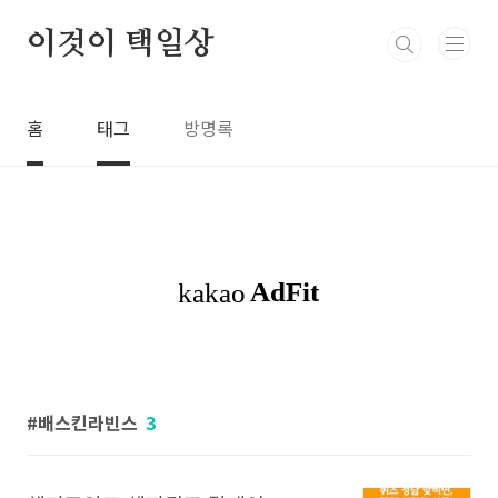
본문 바로가기
이것이 택일상
홈
태그
방명록
배스킨라빈스
3