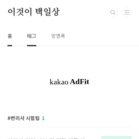
본문 바로가기
이것이 택일상
홈
태그
방명록
변리사 시험팁
1