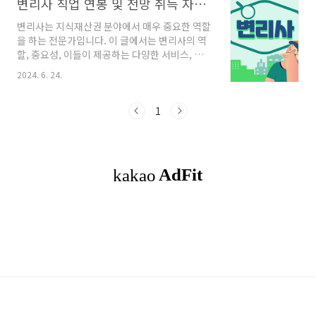
변리사 직업 연봉 및 전망 취득 자격 시험 준비 팁
변리사는 지식재산권 분야에서 매우 중요한 역할
을 하는 전문가입니다. 이 글에서는 변리사의 역
할, 중요성, 이들이 제공하는 다양한 서비스, 변리
사의 연봉, 취직 전망, 취득 자격, 그리고 추가적
2024. 6. 24.
인 흥미로운 내용을 통해 변리사에 대해 깊이 있
게 살펴보겠습니다. ◎함께 읽으면 좋은
글 감정평가사 부동산 전문가로서 연봉과 자격증
1
실 사용대한민국에서 감정평가사는 부동산 가치
평가의 전문가로서 중요한 역할을 담당하고 있습
니다. 감정평가사는 부동산 매매, 담보, 세금 부과
등 다양한 분야에서 정확한 가치를 평가하여 사
회적300md72.com 목차변리사의 역할변리
사의 연봉 및 취직 전망변리사 취득 자격변리사
의 역사와 발전변리사의 윤리와 책임변리사의 일
상 업무변리사 시험 준비 팁국내외 변리사 제도
비교성..