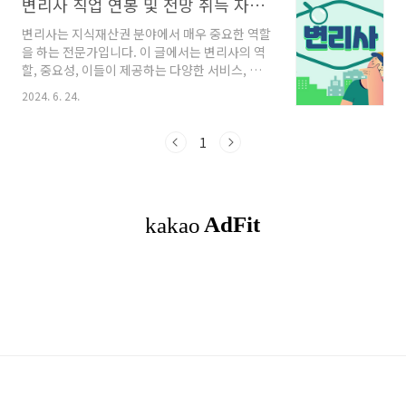
변리사 직업 연봉 및 전망 취득 자격 시험 준비 팁
변리사는 지식재산권 분야에서 매우 중요한 역할
을 하는 전문가입니다. 이 글에서는 변리사의 역
할, 중요성, 이들이 제공하는 다양한 서비스, 변리
사의 연봉, 취직 전망, 취득 자격, 그리고 추가적
2024. 6. 24.
인 흥미로운 내용을 통해 변리사에 대해 깊이 있
게 살펴보겠습니다. ◎함께 읽으면 좋은
글 감정평가사 부동산 전문가로서 연봉과 자격증
1
실 사용대한민국에서 감정평가사는 부동산 가치
평가의 전문가로서 중요한 역할을 담당하고 있습
니다. 감정평가사는 부동산 매매, 담보, 세금 부과
등 다양한 분야에서 정확한 가치를 평가하여 사
회적300md72.com 목차변리사의 역할변리
사의 연봉 및 취직 전망변리사 취득 자격변리사
의 역사와 발전변리사의 윤리와 책임변리사의 일
상 업무변리사 시험 준비 팁국내외 변리사 제도
비교성..