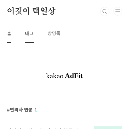
본문 바로가기
이것이 택일상
홈
태그
방명록
변리사 연봉
1