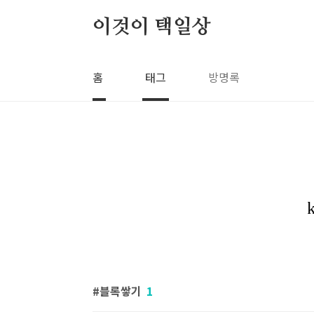
본문 바로가기
이것이 택일상
홈
태그
방명록
블록쌓기
1