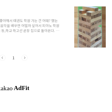
좋아해서 태권도 학원 가는 건 어때? 했는
아 음악을 배우면 어떨까 싶어서 피아노 학원
 등,하교 하고선 곧장 집으로 돌아온다. 집
 없이는 다니기 불편하다. 이러니까 심심하
에 "나 젠가 하고 싶어! 젠가 사줘!" 이러는
고 곧장 다이O로 향했다. 날름 젠가를 구매
무 확 뜯어서 다시 쌓아야 했다.. 이런...
1