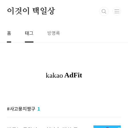
본문 바로가기
이것이 택일상
홈
태그
방명록
사고뭉치짱구
1