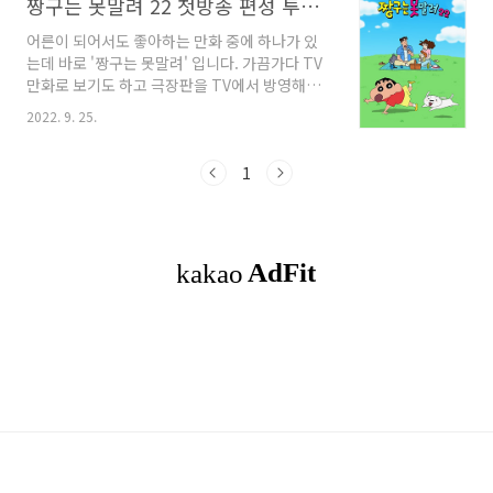
짱구는 못말려 22 첫방송 편성 투니버스 채널안내
어른이 되어서도 좋아하는 만화 중에 하나가 있
는데 바로 '짱구는 못말려' 입니다. 가끔가다 TV
만화로 보기도 하고 극장판을 TV에서 방영해주
면 넋을 놓고 보기도 하는데요. 저희가 보다보니
2022. 9. 25.
아이들까지 같이 보게 됐어요~ 엉뚱한 매력이 있
는 짱구가 새 시즌이 시작된대요~ '짱구는 못말려
22' 벌써 시즌 22가 나왔어요~ 시간은 참 빠르게
1
흘러요... 짱구 가족과 친구들의 평범한 듯 특별한
일상이 펼쳐지는 금쪽같은 사고뭉치 짱구의 새로
운 이야기가 궁금하네요~ 그럼 언제 시작되는지
봐야겠어요! 편성표를 보니 첫방송 날짜는... 9월
29일 목요일 오후 8시에 방영합니다~ 제 1화 이
슬이 누나랑 미용실에 갔어요 시작합니다~ 짱구
가 좋아하는 이슬이 누나.. ㅎㅎ 그리고 짱구는 바
로 투니버스 채널에서 해요~ 지금..