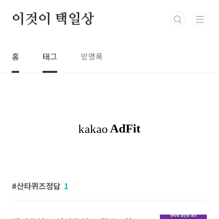
본문 바로가기
이것이 택일상
홈
태그
방명록
산타퀴즈정답
1