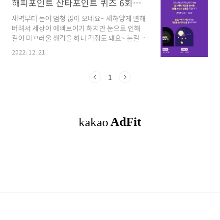
해피포인트 산타포인트 퀴즈 6회차 정답
새벽부터 눈이 엄청 많이 오네요~ 새하얗게 변해
버려서 세상이 예뻐보이기 하지만 눈으로 인해
길이 미끄러울 생각을 하니 걱정도 돼요~ 눈길 조
심, 운전도 조심하시구요. 내일부터 또 엄청 춥다
2022. 12. 21.
고 하니 건강 조심하셔요~ 해피포인트 이벤트 한
창이예요. Count Your Happiness 크리스마스
가 코앞으로 다가웠어요. 시국이 어렵긴 하지만
1
가족들과 따뜻하게 즐겨봐요~ 12월 7일부터 12
월 23일까지 진행되는 두번째 이벤트인 산타의
포인트 퀴즈가 얼마 안 남았어요. 오늘 6차 퀴즈
가 나왔어요~ 보러 가요! 영상을 봅시다! 아침 7
시~10시. 오후 17시~20시. 둘 중에 하나를 고르
는거 같은데요. 퀴즈 문제가 나왔어요! 아침 vs
저녁 포인트 적립과 사용이 더 많이 된 시간대를
고르는거랍니다! 과연 언제일..