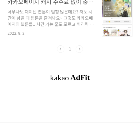
카카오페이지 캐시 수수료 없이 충전??
너무나도 재미난 웹툰이 엄청 많은데요? 저도 시
간이 남을 때 웹툰을 즐겨봐요~ 그것도 카카오페
이지의 웹툰들.. 시간 가는 줄도 모르고 휘리릭 보
다보니 다음 회가 궁금해서 대여권도 충전해서
2022. 8. 3.
봐요. 이벤트 캐시로 가끔 공짜로 받긴 하지만 여
러 웹툰을 보면 캐시가 부족해요... ㅠ 그러려면
캐시 충전을 해서 봐야 되는데.. 카카오페이지 앱
1
에서 캐시 충전을 하려고 하니 무려 20%의 수수
료를 받네요??? 헐... 물가도 오르고 여기저기 나
갈 돈도 많은데 수수료까지 내면 왠지 아까운 느
낌이 드는건 나뿐인건지... 그래서 수수료 안 들고
캐시 충전하는걸 검색해봤죠~ 전 참고로 안드로
이드인 삼성폰이예요 폰에서 구글 엔진이나 삼성
엔진으로 직접 카카오페이지 검색을 하고 '카카
오페이지:홈' 을 눌러주세요~ 그러면 첫 화..