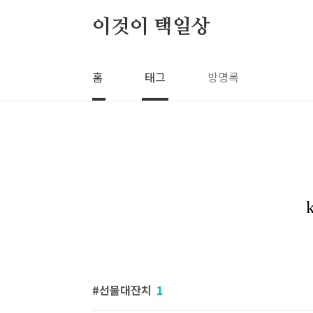
본문 바로가기
이것이 택일상
홈
태그
방명록
선물대잔치
1