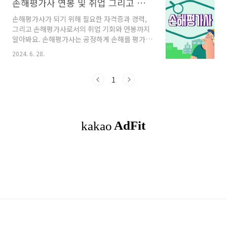
손해평가사 연봉 및 취업 그리고 자격증 합격률 이해
손해평가사가 되기 위해 필요한 자격증과 경력,
그리고 손해평가사로서의 취업 기회와 연봉까지
알아봐요. 손해평가사는 공정하게 손해를 평가하
고, 사람들이 어려움을 겪을 때 도움을 주는 중요
2024. 6. 28.
한 직업이에요. 손해평가사가 되기 위해서는 꾸
준한 공부와 실무 경험이 필요하지만, 그만큼 보
람 있는 일이라고 할 수 있어요. 목차1. 손해평
1
가사란 무엇일까요?2. 손해평가사가 되려면?3.
손해평가사의 중요성4. 손해평가사 취업6. 손해
평가사 연봉7. 손해평가사 시험 과목과 횟수5. 손
해평가사 합격률10. 빠른 이해 ◎함께 읽으면
좋은 글 사회복지사 2급 역할 과 연봉 그리고 자
격증 취득 팁 제공사회복지사 2급은 현대 사회에
서 사회복지사는 중요한 역할을 담당하고 있습니
다. 특히, 사회복지사 2급 자격증은 이 분야..