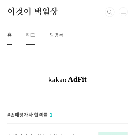
본문 바로가기
이것이 택일상
홈
태그
방명록
손해평가사 합격률
1