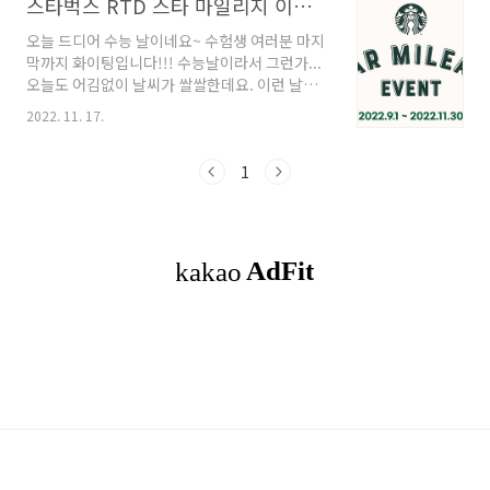
스타벅스 RTD 스타 마일리지 이벤트
오늘 드디어 수능 날이네요~ 수험생 여러분 마지
막까지 화이팅입니다!!! 수능날이라서 그런가...
오늘도 어김없이 날씨가 쌀쌀한데요. 이런 날엔
참으로 따뜻한 커피 땡겨요~ 많은 분들이 좋아하
2022. 11. 17.
는 커피 브랜드인 스타벅스에서 이벤트를 진행하
고 있어요. 스타 마일리지 이벤트는 한창 진행 중
이예요. 이벤트 기간은 9월 1일(목) 부터 11월
1
30일(수)까지!! 얼마 안남았어요. 그 기간 안에
이벤트 참여해봐요~
https://www.starmileage.com/ 2022 스타
마일리지 이벤트 스타벅스RTD 제품 속 시크릿
코드를 모아 한정판 스타벅스 MD 받아가세요!
www.starmileage.com 스타 마일리지 이벤
트 음료에 스탬프를 받을 수 있는 시크릿 코드가
숨어 있어요. 1. 제품에 숨어있는 시크릿 코드..