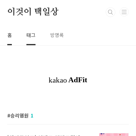
본문 바로가기
이것이 택일상
홈
태그
방명록
승리염원
1