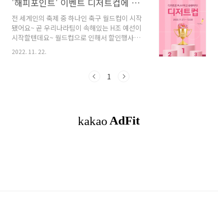
'해피포인트' 이벤트 디저트컵에 참여해요 (11월 21일~12월 2일)
전 세계인의 축제 중 하나인 축구 월드컵이 시작
됐어요~ 곧 우리나라팀이 속해있는 H조 예선이
시작할텐데요~ 월드컵으로 인해서 할인행사도
많이 하고 이벤트도 많이 하니 참여해보세요~ 해
2022. 11. 22.
피포인트도 이 기간에 이벤트를 진행하는데요~
디저트컵! 디저트로 플레이하고 응원해요!! 이벤
트 기간은 11월 21일부터 12월 2일까지랍니다.
1
'디저트컵' 이라고 해피포인트에서 총 4개의 행
사를 마련했어요. 디저트컵에 참여하고 대한민국
의 승리도 염원해보고 혜택도 누려봐요! 먼저
EVENT 01. 디저트 승부차기! 하는 방법은 6개
의 화살표 중 1개를 선택하고 SHOOT 버튼을 눌
러주세요! 간단하죠?? 승부차기 3번 연속 성공하
면 최대 1만 포인트 당첨돼요! 실패하더라도 실
망은 금물! 1포인트 선물을 받을 수 있어요~
EVEN..