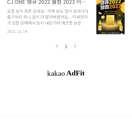
CJ ONE 땡큐 2022 웰컴 2023 이벤트 12월 12일~12월 29일
요즘 눈이 자주 오네요~ 어제 눈도 많이 온데다가
춥기까지 하니 길이 다 얼어버렸어요... 미세먼지
가 심한 상태에서 눈이 내린거라 깨끗한 눈은 아
니겠지만.. 하얗게 뒤덮힌건 아름다워 보여요. 눈
2022. 12. 14.
이 와서 애들은 신나지만 어른들은 얼어붙은 도
로로 걱정이 태산이예요. 찻길 조심 또 조심하셔
요~ CJ ONE에서 100% 당첨 이벤트 소식이 있
1
어서 알려드려요. 땡큐 2022! 웰컴 2023! 한살
더 먹을 생각에 마냥 기쁘지만은 않네요.. 그래도
기쁜 이벤트 소식에 마음을 달래봐요~ ㅋㅋㅋ
100% 당첨되는 이벤트의 기간은 12월 12일 부
터 12월 29일까지 입니다. 2022년 CJ ONE 활동
을 확인하고 2023년 등급을 확인하면?? 20g 골
드바, 최대 23만 포인트를 얻을 수 있어요!! 미션
을 체크해주세요..