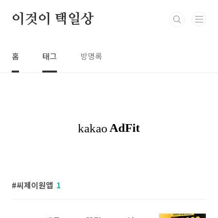
본문 바로가기
이것이 택일상
홈
태그
방명록
씨제이원앱
1