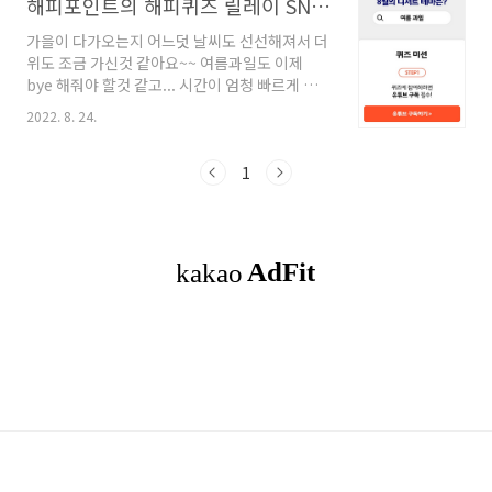
해피포인트의 해피퀴즈 릴레이 SNS 퀴즈 (8월 24일~30일) 정답포함
가을이 다가오는지 어느덧 날씨도 선선해져서 더
위도 조금 가신것 같아요~~ 여름과일도 이제
bye 해줘야 할것 같고... 시간이 엄청 빠르게 가
네요... 쩝... 8월 마지막 세번째인 해피포인트의
2022. 8. 24.
Happy Quiz 가 오픈되었어요!! 최대 1만 포인
트를 받을 수도 있고.. 너무~~ 좋아요!! 굿!!! 이
번 릴레이 SNS 퀴즈는 유튜브인거 아시죠?? 8월
1
의 디저트 테마는 시원하고 맛난 여름 과일! 궁금
하네요~ 첫번째~ 유튜브 구독하러 가봐요!! 두번
째. 영상을 보고 퀴즈를 풀어요~ 청포도와 민트의
찰떡궁합이 돋보이고 부담없는 당류에 벤티 사이
즈로 왕~ 크게 즐길 수 있는 파스쿠찌 아이스티의
이름은 무엇일까요??? 유튜브의 영상을 확인해
보면 저 영상이 나와요! 더보기 설명란에서 이벤
트 참여방법을 확인할 수 ..