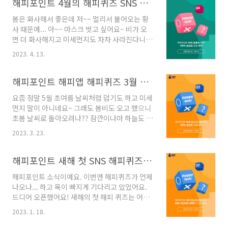
해피포인트 4월의 해피퀴즈 SNS 퀴즈 정답 포함
봄은 화사해서 좋은데 저~~ 멀리서 불어오는 황
사 때문에... 아~~ 마스크 벗고 싶어요~ 비가 오
면 더 화사해지고 미세먼지도 차차 사라진다니
조금만 더 버텨봐요.... 4월이 되니 어디 꽃구경도
2023. 4. 13.
가고 싶고 봄바람 쐬며 소풍도 가고 싶은데~~ ㅎ
ㅎㅎ 해피포인트에서는 어떤 소식이 날아왔을지
궁금합니다. 4월의 해피포인트의 해피퀴즈가 오
해피포인트 해피앱 해피퀴즈 3월 22일~28일 정답 포함
픈했어요! 이번 퀴즈는 유튜브를 통해서 진행하
요즘 정말 5월 초여름 날씨처럼 덥기도 하고 미세
는데요. 기간은 4월 12일부터 4월 18일까지 한
먼지 말이 아니네요~ 그래도 봄비도 오고 했으니
답니다. 다들 많이 참여하고 계시니 많이 아실테
초봄 날씨로 돌아오려나?? 잠깐이나마 하늘도 깨
지만 혹시나 모르시는 분들을 위해 참여방법 갑
끗해진거 같고... 추운 겨울도 갔으니 봄을 만끽해
니다! 첫번째, 해피포인트의 유튜브 채널 구독은
2023. 3. 23.
봐요~~ 3월의 해피포인트 두번째 해피퀴즈가 왔
필수~! 두번째, 유튜브 커뮤니티에서 퀴즈 & 정
습니다!!! 두번째 해피퀴즈인 해피포인트 SNS 퀴
답 입력 페이지에서 확인할 수 있어요. 세번째, 히
즈는 인스타그램으로 진행됩니다. 100%포인트
해피포인트 새해 첫 SNS 해피퀴즈 1월 18일~24일
든페이지에서 정답을 입력 후 포인트 혜택을 받..
가 당첨되는 혜택을 받을 수 있어요. 퀴즈 기간은
해피포인트 소식이예요. 이번엔 해피퀴즈가 언제
3월 22일부터 3월 28일까지입니다. 해피 퀴즈
나오나... 하고 목이 빠지게 기다리고 있었어요.
참여하는 방법 알려드릴게요. 우선, 해피포인트
드디어 오픈했어요! 새해의 첫 해피 퀴즈는 어떤
의 인스타그램 팔로우는 필수예요. 팔로우를 하
건지 궁금했는데요~ 어서 가봐요~~~~~~~~~ 새
셨다면 (이미지 참고) 해피퀴즈의 버튼을 클릭하
2023. 1. 18.
해의 첫 퀴즈인 해피 퀴즈는 어떤 SNS에서 나오
여 힌트를 확인해주세요. 힌트 확인 후 (이미지 참
는지 궁금했어요, 바로 해피포인트의 인스타그램