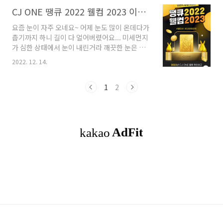
고) 프로필 링크를 클릭하여 정답을 입력하면 끝
을 통해서 퀴즈가 오픈됐네요! 최대 1만 포인트
CJ ONE 땡큐 2022 웰컴 2023 이벤트 12월 12일~12월 29일
~~ 참여방법을 알았으니 퀴즈를 확인하러 가요..
혜택에 도전해봐요! 기간은 23년 1월 18일부터
요즘 눈이 자주 오네요~ 어제 눈도 많이 온데다가
1월 24일까지입니다. 참여방법을 소개할게요.
춥기까지 하니 길이 다 얼어버렸어요... 미세먼지
첫번째, 해피포인트의 인스타그램 팔로우 꾸욱
가 심한 상태에서 눈이 내린거라 깨끗한 눈은 아
해주세요! 두번째, 인스타그램의 스토리에서 퀴
니겠지만.. 하얗게 뒤덮힌건 아름다워 보여요. 눈
즈 & 정답 입력 페이지에서 확인해주세요. 세번
2022. 12. 14.
이 와서 애들은 신나지만 어른들은 얼어붙은 도
째, 히든페이지에서 정답을 입력 후 포인트 혜택
로로 걱정이 태산이예요. 찻길 조심 또 조심하셔
을 받으면 돼요~ 그러면 해피포인트의 인스타그
요~ CJ ONE에서 100% 당첨 이벤트 소식이 있
1
2
램으로 go! 2023년의 첫 번째 해피퀴즈입니다!
어서 알려드려요. 땡큐 2022! 웰컴 2023! 한살
퀴..
더 먹을 생각에 마냥 기쁘지만은 않네요.. 그래도
기쁜 이벤트 소식에 마음을 달래봐요~ ㅋㅋㅋ
100% 당첨되는 이벤트의 기간은 12월 12일 부
터 12월 29일까지 입니다. 2022년 CJ ONE 활동
을 확인하고 2023년 등급을 확인하면?? 20g 골
드바, 최대 23만 포인트를 얻을 수 있어요!! 미션
을 체크해주세요..