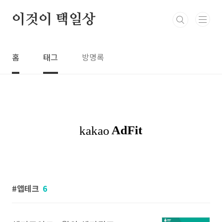
본문 바로가기
이것이 택일상
홈
태그
방명록
앱테크
6