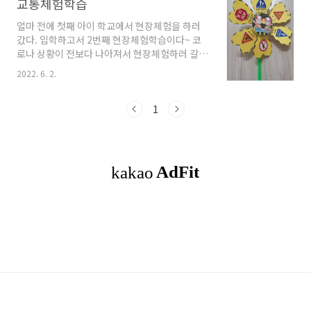
교통체험학습
얼마 전에 첫째 아이 학교에서 현장체험을 하러
갔다. 입학하고서 2번째 현장체험학습이다~ 코
로나 상황이 전보다 나아져서 현장체험하러 갈
수 있어 다행이다. 아이들도 집에만 있는 것보다
2022. 6. 2.
여기저기 다니는 것을 좋아라한다.. 학교 근방에
교통체험학습장이 있어서 스쿨버스를 타고 갔다
고 한다. 안전 교육하고, 헬멧쓰고 전동차 운전도
1
하고, 고글끼고 음주음전 체험도 하고, 만들기도
열심히 하고 와서 정말 신났었다. 바람개비에 표
지판 스티커를 붙였네~~ 집에 와서 바람에 바람
개비도 날려보며 이런 표지판이 있다면서 알려주
네~ ㅋㅋㅋ 빨간불엔 멈춰!! 초록불엔 건너~~~
시원한 부채~~~ 이것도 만들고 저것도 만들었다
면서 완전 재밌었다면서 후기를 들려줌... -------
-- 교통체험학습 다녀온 그 주의 '안전' 시간에..