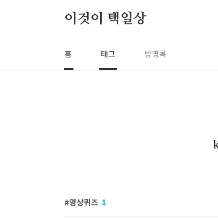
본문 바로가기
이것이 택일상
홈
태그
방명록
영상퀴즈
1