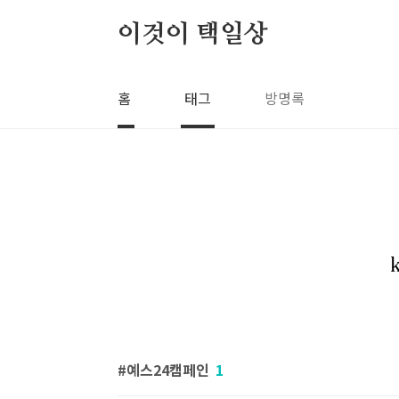
본문 바로가기
이것이 택일상
홈
태그
방명록
예스24캠페인
1