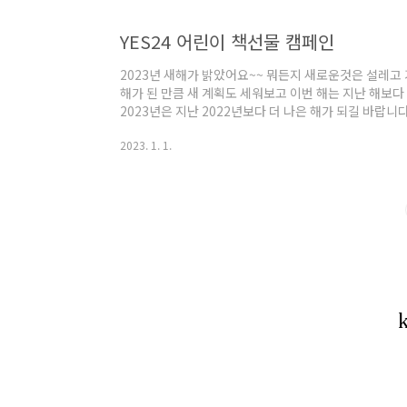
YES24 어린이 책선물 캠페인
2023년 새해가 밝았어요~~ 뭐든지 새로운것은 설레고
해가 된 만큼 새 계획도 세워보고 이번 해는 지난 해보다 
2023년은 지난 2022년보다 더 나은 해가 되길 바랍니다
도 다가오고 있어요~ 집에서 보낼 시간이 많아질텐데요.
2023. 1. 1.
마침 YES24에서 책선물 캠페인을 하고 있어요! 매월 캠
린이에게 책선물을 보내준답니다! 참여만 해도 1000
30일 이용권을 ID당 1회 증정합니다. 예스24에서 진
을 더 즐겁게 접하길 바라는 마..