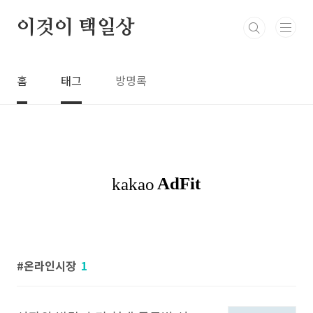
본문 바로가기
이것이 택일상
홈
태그
방명록
온라인시장
1