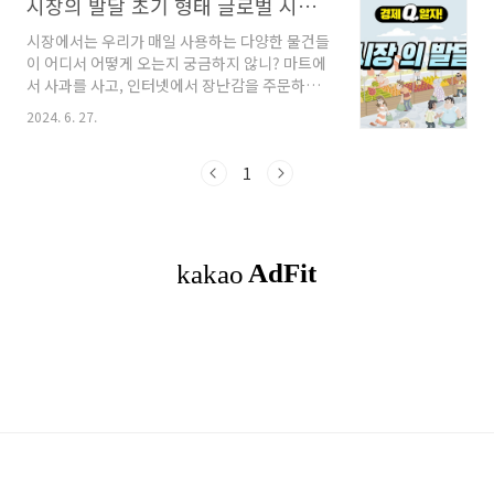
시장의 발달 초기 형태 글로벌 시장 경제Q.알자
시장에서는 우리가 매일 사용하는 다양한 물건들
이 어디서 어떻게 오는지 궁금하지 않니? 마트에
서 사과를 사고, 인터넷에서 장난감을 주문하는
모든 과정 뒤에는 '시장'이라는 중요한 개념이 숨
2024. 6. 27.
어있어. 이번 시간에는 우리 생활 속에서 중요한
역할을 하는 시장이 어떻게 변하고 발전해 왔는
지 알아볼 거야. 시장의 초기 형태부터 오늘날의
1
글로벌 시장까지, 신비롭고 재미있는 시장의 발
달 이야기를 시작해 보자. 목차 1. 시장의 초기 형
태 2. 화폐의 등장과 시장의 변화 3. 온라인 시장
의 등장 4. 시장의 글로벌화 5. 시장의 미래 6. 십
시장의 초기 형태 시장은 아주 오랜 옛날부터 존
재했어. 사람들이 처음으로 시장을 만들었던 이
유는 서로 필요한 물건을 교환하기 위해서였어.
예를 들어, 한 사람이 사과를 가지고 있고..