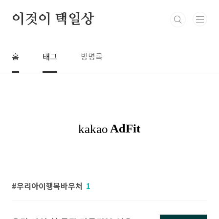
본문 바로가기
이것이 택일상
홈
태그
방명록
우리아이행복바우처
1