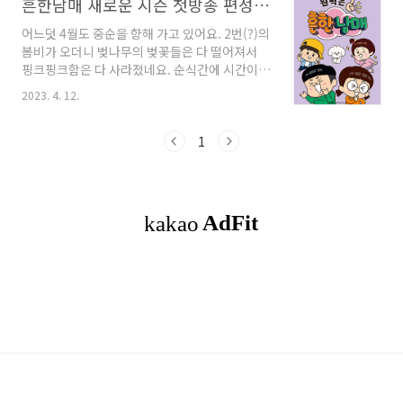
흔한남매 새로운 시즌 첫방송 편성 안내
어느덧 4월도 중순을 향해 가고 있어요. 2번(?)의
봄비가 오더니 벚나무의 벚꽃들은 다 떨어져서
핑크핑크함은 다 사라졌네요. 순식간에 시간이
흐른 거 같기도 하고... 점점 시간이 더 빨리 지나
2023. 4. 12.
는 거 같아요. 시간아~ 멈춰라! 첫 아이의 관심사
는 흔한남매! 유튜O로 보기도 하고 TV로도 엄청
보고 책까지 구매해서 깔깔 대며 웃어대는 아들...
1
정말 저렇게 깔깔대며 웃는데 그 모습을 보는 저
까지도 웃게 만들어요. 아들까지 좋아라 해서 봤
더니 모든 아이들의 원픽이라는 사실.. 띠용~! 그
런 흔한남매가 새롭게 돌아온다고 하네요! 그 소
식을 들은 아들은 눈이 휘둥그레 해졌네요. ㅋㅋ
ㅋㅋㅋㅋㅋㅋㅋㅋㅋ 투니버스가 엄선한 꿀잼 보
장 리얼 코미디 상황극인 으뜸이와 에이미의 새
로운 이야기가 정말 궁금해져요. 흔한남매의..