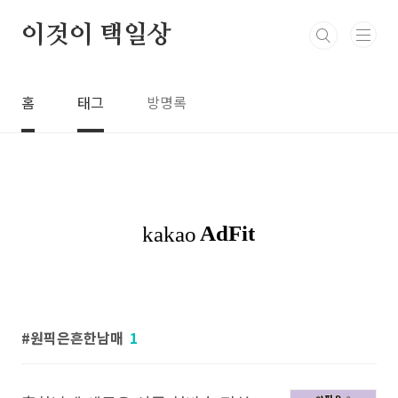
본문 바로가기
이것이 택일상
홈
태그
방명록
원픽은흔한남매
1