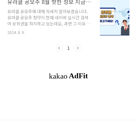
유라클 공모주 8월 핫한 정보 지금 바로 알아보세요!
유라클 공모주에 대해 자세히 알아보겠습니다.
유라클 공모주 청약이 현재 네이버 실시간 검색
어 상위권을 차지하고 있는데요, 과연 그 이유는
무엇인지, 그리고 투자 가치가 있는지 알아보겠
2024. 8. 9.
습니다. 목차1. 유라클 공모주 청약 정보2. 유
라클 회사 개요3. 투자 포인트4. 주식 용어 및 투
자 방법5. 결론 유라클 공모주 청약 정보 1. 청
1
약 일정 및 공모가청약 일정: 8월 6일과 7일공모
가: 21,000원주간사: 키움증권 2. 청약 경쟁률유
라클의 공모주는 첫날에만 37,873건의 청약이
몰리며 높은 관심을 받았습니다. (참고:국제뉴
스) 국제뉴스 바로가기 3. 의무보유확약 비율의
무보유확약 비율이 0.55%로 낮은 편이라 상장
초기 주가 변동성이 클 수 있습니다. 따라서 투자
시 주의가 필요합니..