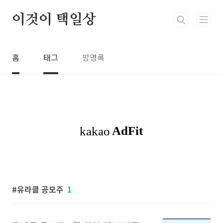
본문 바로가기
이것이 택일상
홈
태그
방명록
유라클 공모주
1