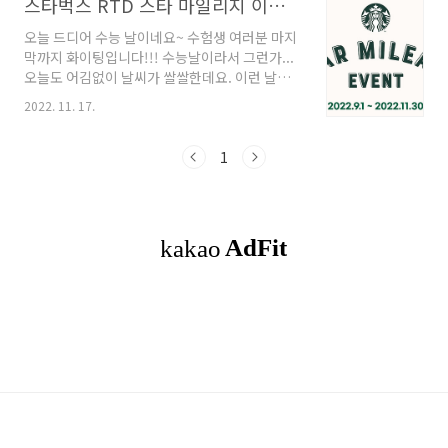
스타벅스 RTD 스타 마일리지 이벤트
오늘 드디어 수능 날이네요~ 수험생 여러분 마지
막까지 화이팅입니다!!! 수능날이라서 그런가...
오늘도 어김없이 날씨가 쌀쌀한데요. 이런 날엔
참으로 따뜻한 커피 땡겨요~ 많은 분들이 좋아하
2022. 11. 17.
는 커피 브랜드인 스타벅스에서 이벤트를 진행하
고 있어요. 스타 마일리지 이벤트는 한창 진행 중
이예요. 이벤트 기간은 9월 1일(목) 부터 11월
1
30일(수)까지!! 얼마 안남았어요. 그 기간 안에
이벤트 참여해봐요~
https://www.starmileage.com/ 2022 스타
마일리지 이벤트 스타벅스RTD 제품 속 시크릿
코드를 모아 한정판 스타벅스 MD 받아가세요!
www.starmileage.com 스타 마일리지 이벤
트 음료에 스탬프를 받을 수 있는 시크릿 코드가
숨어 있어요. 1. 제품에 숨어있는 시크릿 코드..