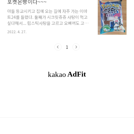
포켓몬빵이다~~~
아들 등교시키고 집에 오는 길에 자주 가는 이마
트24를 들렀다. 둘째가 시크릿쥬쥬 사탕이 먹고
싶다해서... 립스틱사탕을 고르고 오빠꺼도 고르
라했더니 오빠가 좋아하는 썬칩도 고르고.. 계산
2022. 4. 27.
을 하려는데 계산하는 언니가 "혹시 포켓몬빵 좋
아하세요??" "있으면 좋죠~~" 대답했더니 "원
래는 예약해서 파는데 어제 포켓몬빵이 하나 더
1
들어와서 남았어요. 혹시나 여쭤보니 좋아하셔서
드릴게요~" ㅋㅋㅋㅋ 냉큼 구매!!!!!!!!!!!!!!!!!!
그 전날 아들이 포켓몬빵 먹고 싶다며 우리가 만
들어 먹을까?? (어디선 본건 있어서...;;;;) 이랬는
데 빵 있는거 보면 완전 깜놀하겠지???? 우하하
하하하~~~~~ 역시 단골이 좋으다~~~~~~ ㅋㅋ
ㅋㅋㅋㅋㅋㅋㅋ