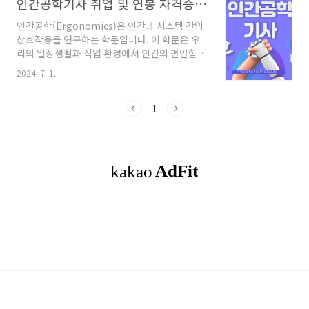
인간공학기사 취업 및 연봉 자격증 합격률 필기 실기 요점정리
인간공학(Ergonomics)은 인간과 시스템 간의
상호작용을 연구하는 학문입니다. 이 학문은 우
리의 일상생활과 직업 환경에서 인간의 편안함,
안전, 생산성을 극대화하는 것을 목표로 합니다.
2024. 7. 1.
기술의 발전과 함께 인간공학의 중요성은 날로
커지고 있으며, 현대 사회에서 인간공학기사는
이러한 변화를 선도하는 중요한 역할을 합니
1
다. 목차1. 인간공학기사의 역할2. 인간공학기사
의 취업 및 연봉3. 인간공학기사 자격증 난이도와
합격률4. 인간공학기사 자격증 준비 자료5. 기술
과 인간공학의 융합6. 빠른 이해 ◎함께 읽으면
좋은 글 주택관리사의 연봉 및 취업에 대한 글을
함께 읽어봐요. 인간공학기사의 역할인간공
학기사는 다양한 분야에서 활동하며, 주로 작업
환경 개선, 제품 설계, 안전 관리, 건강 증..