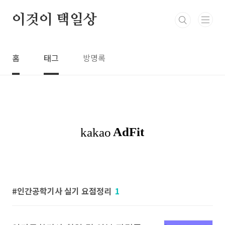
본문 바로가기
이것이 택일상
홈
태그
방명록
인간공학기사 실기 요점정리
1