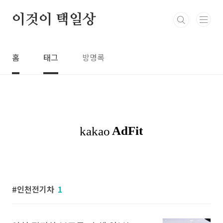
본문 바로가기
이것이 택일상
홈
태그
방명록
인천전기차
1