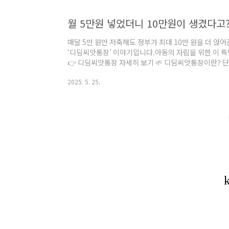
월 5만원 넣었더니 10만원이 생겼다고
매달 5만 원만 저축해도 정부가 최대 10만 원을 더 
‘디딤씨앗통장’ 이야기입니다.아동의 자립을 위한 이 특
👉 디딤씨앗통장 자세히 보기 🌱 디딤씨앗통장이란? 
부가 저소득층 아동에게 자산 형성 기회를 제공하는 아
2025. 5. 25.
축하면 정부가 그 금액의 2배까지 매칭해주는 정부지원통장
동복지시설, 가정위탁, 장애인시설 등의 보호대상 아동
미만 아동기존 가입자 중 가정복귀 후에도 지원 유지신
통해 계좌가 개설됩니다. 💰 ..