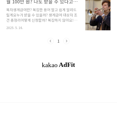
월 100만 원? 나도 받을 수 있다고? 생계급여 A to Z!
목차생계급여란? 복잡한 용어 말고 쉽게 알려드
릴게요누가 받을 수 있을까? 생계급여 대상자 조
건 총정리어떻게 신청할까? 복잡하지 않아요!매
달 얼마 받을 수 있을까? 생계급여 지급 금액표생
2025. 5. 16.
계급여만? 추가 혜택까지 챙겨야 손해 안 봐요마
치며 – 나에게 필요한 복지, 당당하게 신청하세요
근로자의날, 이렇게 보내세요 요즘 물가도 오르
1
고, 생활비 부담도 커졌죠. 정부에서 매달 현금으
로 지원해주는 ‘생계급여’, 혹시 나도 받을 수 있
을까 궁금하지 않으셨나요?조건만 맞으면 ‘누구
나 신청 가능’하다는 사실, 알고 계셨나요? 🔗 생
계급여 신청 및 안내 페이지 (정부24) ✅ 생계급
여란? 복잡한 용어 말고 쉽게 알려드릴게요 ‘생계
급여’는 어려운 말로는 국민기초생활보장제도의
현금성 지원이라고 하지만,쉽게 말..